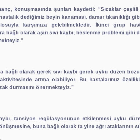
anç, konuşmasında şunları kaydetti: “Sıcaklar çeşitli 
hastalık dediğimiz beyin kanaması, damar tıkanıklığı gib
blosuyla karşımıza gelebilmektedir. İkinci grup ha
ra bağlı olarak aşırı sıvı kaybı, beslenme problemi gibi 
mekteyiz.”
ara bağlı olarak gerek sıvı kaybı gerek uyku düzen boz
ktivitesinde artma olabiliyor. Bu hastalarımız özellik
 uzak durmasını önermekteyiz.”
 kaybı, tansiyon regülasyonunun etkilenmesi uyku düz
ne dönüşmesine, buna bağlı olarak ta yine ağrı ataklarının