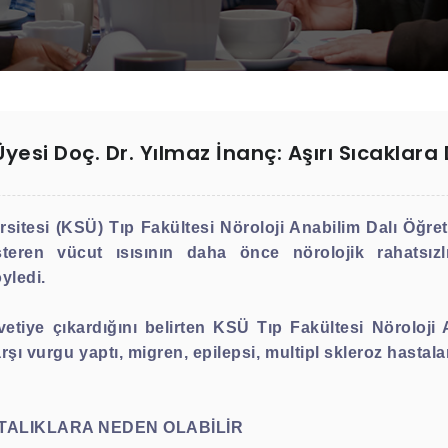
yesi Doç. Dr. Yılmaz İnanç: Aşırı Sıcaklara
tesi (KSÜ) Tıp Fakültesi Nöroloji Anabilim Dalı Öğret
gösteren vücut ısısının daha önce nörolojik rahatsı
yledi.
etiye çıkardığını belirten KSÜ Tıp Fakültesi Nöroloji 
arşı vurgu yaptı, migren, epilepsi, multipl skleroz hastala
TALIKLARA NEDEN OLABİLİR