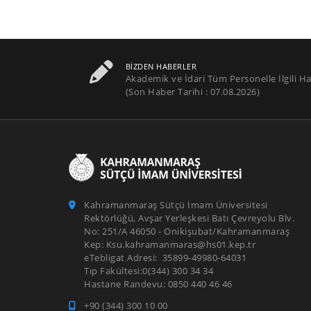
BIZDEN HABERLER
Akademik ve İdari Tüm Personelle İlgili Ha
(Son Haber Tarihi : 07.08.2026)
Kahramanmaraş Sütçü İmam Üniversitesi
Rektörlüğü, Avşar Yerleşkesi Batı Çevreyolu Blv.
No: 251/A 46050 - Onikişubat/Kahramanmaraş
Kep: Ksu.kahramanmaras@hs01.kep.tr
eTebligat Adresi: 35899-49980-64031
Tıp Fakültesi:0(344) 300 34 34
Hastane Randevu: 0850 440 46 46
+90 (344) 300 10 00