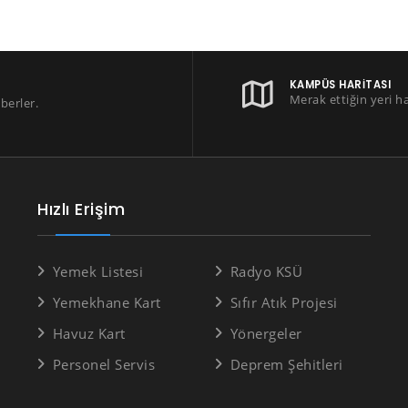
KAMPÜS HARITASI
Merak ettiğin yeri h
berler.
Hızlı Erişim
Yemek Listesi
Radyo KSÜ
Yemekhane Kart
Sıfır Atık Projesi
Havuz Kart
Yönergeler
Personel Servis
Deprem Şehitleri