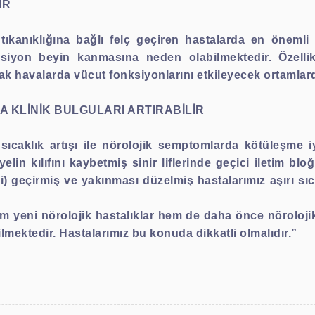
İR
kanıklığına bağlı felç geçiren hastalarda en önemli 
ansiyon beyin kanmasına neden olabilmektedir. Özelli
sıcak havalarda vücut fonksiyonlarını etkileyecek ortamla
 KLİNİK BULGULARI ARTIRABİLİR
ıcaklık artışı ile nörolojik semptomlarda kötüleşme iyi 
elin kılıfını kaybetmiş sinir liflerinde geçici iletim b
esi) geçirmiş ve yakınması düzelmiş hastalarımız aşırı 
m yeni nörolojik hastalıklar hem de daha önce nörolojik
ilmektedir. Hastalarımız bu konuda dikkatli olmalıdır.”