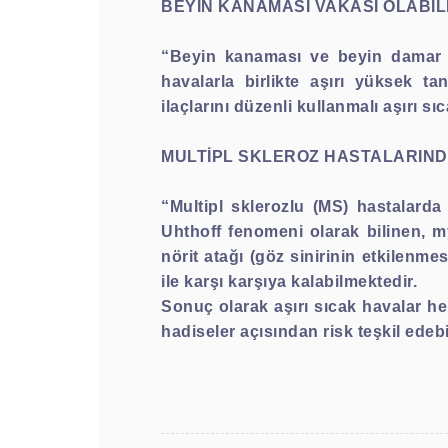
BEYİN KANAMASI VAKASI OLABİL
“Beyin kanaması ve beyin damar tı
havalarla birlikte aşırı yüksek t
ilaçlarını düzenli kullanmalı aşırı 
MULTİPL SKLEROZ HASTALARINDA
“Multipl sklerozlu (MS) hastalarda s
Uhthoff fenomeni olarak bilinen, my
nörit atağı (göz sinirinin etkilenm
ile karşı karşıya kalabilmektedir.
Sonuç olarak aşırı sıcak havalar he
hadiseler açısından risk teşkil edeb