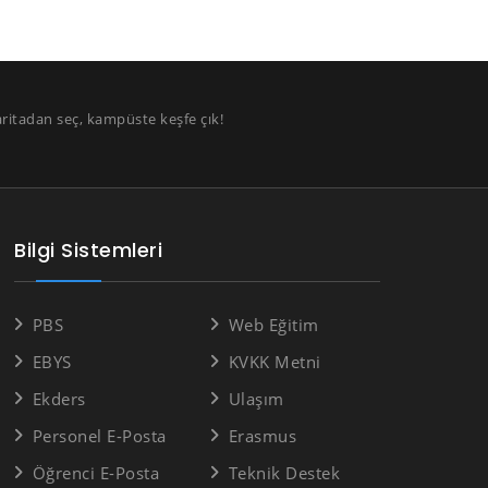
aritadan seç, kampüste keşfe çık!
Bilgi Sistemleri
PBS
Web Eğitim
EBYS
KVKK Metni
Ekders
Ulaşım
Personel E-Posta
Erasmus
Öğrenci E-Posta
Teknik Destek