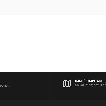
KAMPÜS HARITASI
Merak ettiğin yeri h
berler.