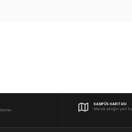
KAMPÜS HARITASI
Merak ettiğin yeri h
berler.