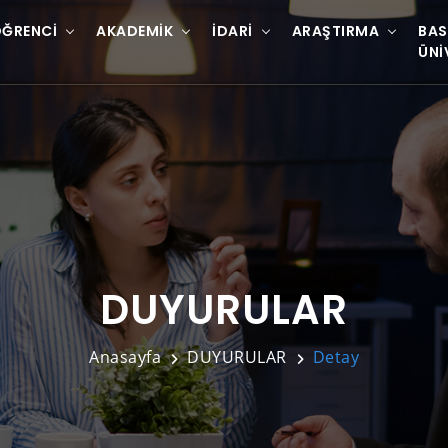
ĞRENCI
AKADEMIK
İDARI
ARAŞTIRMA
BAS
ÜNI
DUYURULAR
Anasayfa
DUYURULAR
Detay