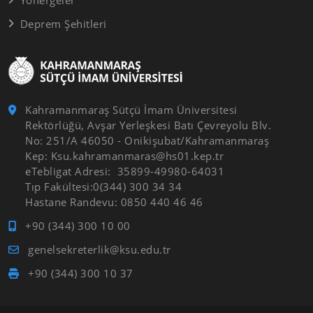
Deprem Şehitleri
Kahramanmaraş Sütçü İmam Üniversitesi
Rektörlüğü, Avşar Yerleşkesi Batı Çevreyolu Blv.
No: 251/A 46050 - Onikişubat/Kahramanmaraş
Kep: Ksu.kahramanmaras@hs01.kep.tr
eTebligat Adresi: 35899-49980-64031
Tıp Fakültesi:0(344) 300 34 34
Hastane Randevu: 0850 440 46 46
+90 (344) 300 10 00
genelsekreterlik@ksu.edu.tr
+90 (344) 300 10 37