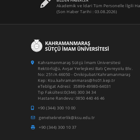
BIZDEN HABERLER
Akademik ve İdari Tüm Personelle İlgili Ha
(Son Haber Tarihi : 03.08.2026)
Kahramanmaraş Sütçü İmam Üniversitesi
Rektörlüğü, Avşar Yerleşkesi Batı Çevreyolu Blv.
No: 251/A 46050 - Onikişubat/Kahramanmaraş
Kep: Ksu.kahramanmaras@hs01.kep.tr
eTebligat Adresi: 35899-49980-64031
Tıp Fakültesi:0(344) 300 34 34
Hastane Randevu: 0850 440 46 46
+90 (344) 300 10 00
genelsekreterlik@ksu.edu.tr
+90 (344) 300 10 37