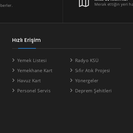
Merak ettiğin yeri h
berler.
Hızlı Erişim
Yemek Listesi
Radyo KSÜ
Yemekhane Kart
Sıfır Atık Projesi
Havuz Kart
Yönergeler
Personel Servis
Deprem Şehitleri