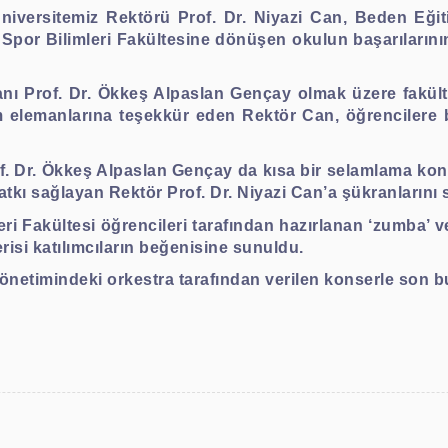
niversitemiz Rektörü Prof. Dr. Niyazi Can, Beden Eğ
ak, Spor Bilimleri Fakültesine dönüşen okulun başarıları
kanı Prof. Dr. Ökkeş Alpaslan Gençay olmak üzere fakü
elemanlarına teşekkür eden Rektör Can, öğrencilere ba
of. Dr. Ökkeş Alpaslan Gençay da kısa bir selamlama ko
kı sağlayan Rektör Prof. Dr. Niyazi Can’a şükranlarını s
i Fakültesi öğrencileri tarafından hazırlanan ‘zumba’ v
risi katılımcıların beğenisine sunuldu.
netimindeki orkestra tarafından verilen konserle son b