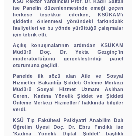
KSÜ Rektör Yardımcısı Prof. Dr. Kadir Saltalı
ise Panelin düzenlenmesinde emeği geçen
herkese teşekkür ederken, KSÜKAM’ı
şiddetin önlenmesi yönündeki farkındalık
faaliyetleri ve bu yönde yürüttüğü çalışmalar
için tebrik etti.
Açılış konuşmalarının ardından KSÜKAM
Müdürü Doç. Dr. Yekta Gezginç’in
moderatörlüğünü gerçekleştirdiği panel
oturumuna geçildi.
Panelde ilk sözü alan Aile ve Sosyal
Hizmetler Bakanlığı Şiddeti Önleme Merkezi
Müdürü Sosyal Hizmet Uzmanı Aslıhan
Ceren, ‘Kadına Yönelik Şiddet ve Şiddeti
Önleme Merkezi Hizmetleri’ hakkında bilgiler
verdi.
KSÜ Tıp Fakültesi Psikiyatri Anabilim Dalı
Öğretim Üyesi Doç. Dr. Ebru Fındıklı ise
‘Kadına Yönelik Dijital Şiddet’ başlıklı