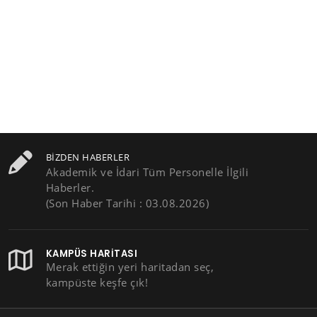
BIZDEN HABERLER
Akademik ve İdari Tüm Personelle İlgili
Haberler.
(Son Haber Tarihi : 03.08.2026)
KAMPÜS HARITASI
Merak ettiğin yeri haritadan seç,
kampüste keşfe çık!