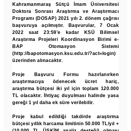
Kahramanmaraş Sütçü İmam Üniversitesi
Doktora Sonrası Araştırma ve Araştırmacı
Programı (DOSAP) 2021 yılı 2. dönem çağrısı
başvuruya açılmıştır. Başvurular,
7 Ocak
2022
saat 23:59’e kadar
KSÜ Bilimsel
Araştırma Projeleri Koordinasyon Birimi e-
BAP Otomasyon Sistemi
(
http://bapotomasyon.ksu.edu.tr/?act=login
)
üzerinden alınacaktır.
Proje Başvuru Formu hazırlanırken
araştırmacıya ödenecek ücret hariç,
araştırma bütçesi iki yıl için toplam 120.000
TL olacaktır. İhtiyaç duyulması halinde yasa
gereği 1 yıl daha ek süre verilebilir.
Proje kabul edildiği takdirde araştırma
bütçesi yıllık harcama limitinin 50.000 TL/yıl +
(10.000 TL ÜSKİM analiz desteği) olması