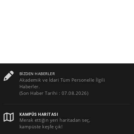
BIZDEN HABERLER
Akademik ve İdari Tüm Personelle İlgili
Haberler.
(Son Haber Tarihi : 07.08.2026)
KAMPÜS HARITASI
Merak ettiğin yeri haritadan seç,
kampüste keşfe çık!