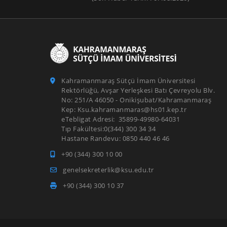
Kahramanmaraş Sütçü İmam Üniversitesi
Rektörlüğü, Avşar Yerleşkesi Batı Çevreyolu Blv.
No: 251/A 46050 - Onikişubat/Kahramanmaraş
Kep: Ksu.kahramanmaras@hs01.kep.tr
eTebligat Adresi: 35899-49980-64031
Tıp Fakültesi:0(344) 300 34 34
Hastane Randevu: 0850 440 46 46
+90 (344) 300 10 00
genelsekreterlik@ksu.edu.tr
+90 (344) 300 10 37