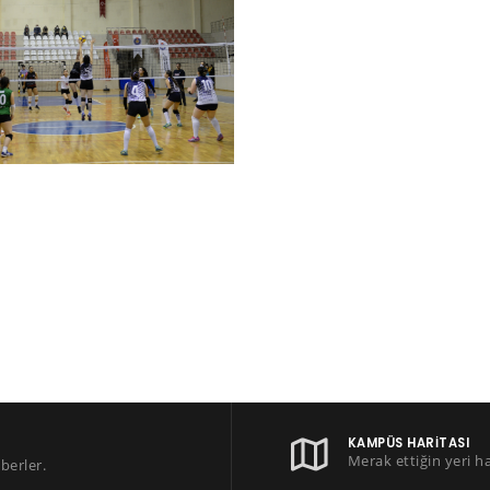
KAMPÜS HARITASI
Merak ettiğin yeri h
berler.