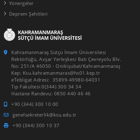
Yönergeler
Deprem Şehitleri
Kahramanmaraş Sütçü İmam Üniversitesi
Rektörlüğü, Avşar Yerleşkesi Batı Çevreyolu Blv.
No: 251/A 46050 - Onikişubat/Kahramanmaraş
Kep: Ksu.kahramanmaras@hs01.kep.tr
eTebligat Adresi: 35899-49980-64031
Tıp Fakültesi:0(344) 300 34 34
Hastane Randevu: 0850 440 46 46
+90 (344) 300 10 00
genelsekreterlik@ksu.edu.tr
+90 (344) 300 10 37