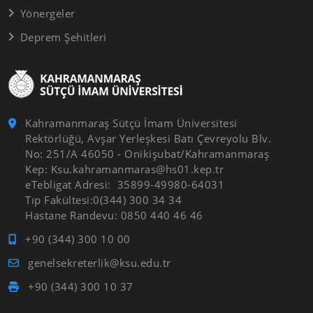
Yönergeler
Deprem Şehitleri
Kahramanmaraş Sütçü İmam Üniversitesi
Rektörlüğü, Avşar Yerleşkesi Batı Çevreyolu Blv.
No: 251/A 46050 - Onikişubat/Kahramanmaraş
Kep: Ksu.kahramanmaras@hs01.kep.tr
eTebligat Adresi: 35899-49980-64031
Tıp Fakültesi:0(344) 300 34 34
Hastane Randevu: 0850 440 46 46
+90 (344) 300 10 00
genelsekreterlik@ksu.edu.tr
+90 (344) 300 10 37