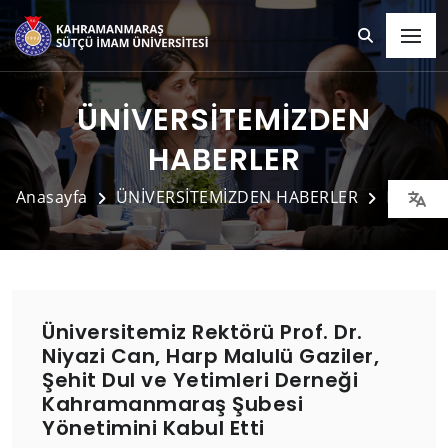
ÜNİVERSİTEMİZDEN
HABERLER
Anasayfa
ÜNİVERSİTEMİZDEN HABERLER
Detay
Üniversitemiz Rektörü Prof. Dr.
Niyazi Can, Harp Malulü Gaziler,
Şehit Dul ve Yetimleri Derneği
Kahramanmaraş Şubesi
Yönetimini Kabul Etti