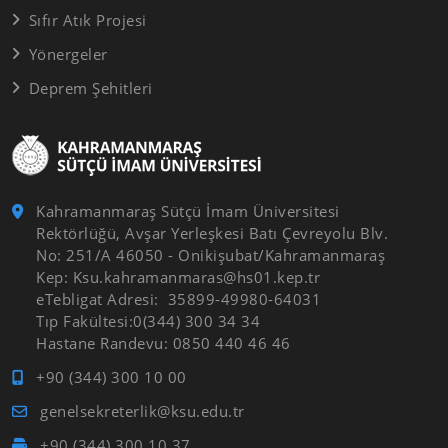
Sıfır Atık Projesi
Yönergeler
Deprem Şehitleri
Kahramanmaraş Sütçü İmam Üniversitesi
Rektörlüğü, Avşar Yerleşkesi Batı Çevreyolu Blv.
No: 251/A 46050 - Onikişubat/Kahramanmaraş
Kep: Ksu.kahramanmaras@hs01.kep.tr
eTebligat Adresi: 35899-49980-64031
Tıp Fakültesi:0(344) 300 34 34
Hastane Randevu: 0850 440 46 46
+90 (344) 300 10 00
genelsekreterlik@ksu.edu.tr
+90 (344) 300 10 37