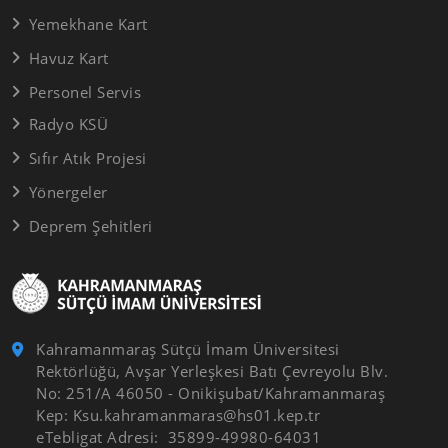
Yemekhane Kart
Havuz Kart
Personel Servis
Radyo KSÜ
Sıfır Atık Projesi
Yönergeler
Deprem Şehitleri
Kahramanmaraş Sütçü İmam Üniversitesi
Rektörlüğü, Avşar Yerleşkesi Batı Çevreyolu Blv.
No: 251/A 46050 - Onikişubat/Kahramanmaraş
Kep: Ksu.kahramanmaras@hs01.kep.tr
eTebligat Adresi: 35899-49980-64031