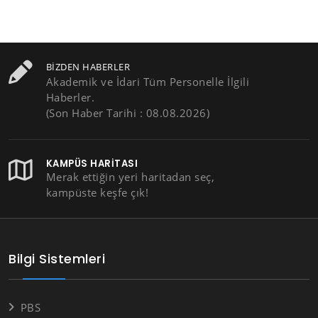
BIZDEN HABERLER
Akademik ve İdari Tüm Personelle İlgili
Haberler.
(Son Haber Tarihi : 08.08.2026)
KAMPÜS HARITASI
Merak ettiğin yeri haritadan seç,
kampüste keşfe çık!
Bilgi Sistemleri
PBS