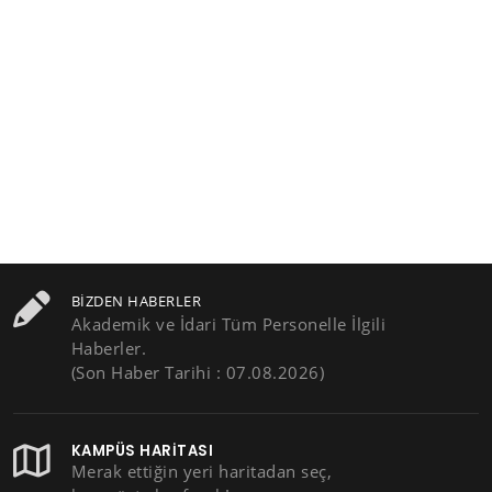
BIZDEN HABERLER
Akademik ve İdari Tüm Personelle İlgili
Haberler.
(Son Haber Tarihi : 07.08.2026)
KAMPÜS HARITASI
Merak ettiğin yeri haritadan seç,