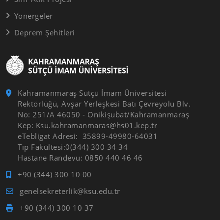
Yönergeler
Deprem Şehitleri
Kahramanmaraş Sütçü İmam Üniversitesi
Rektörlüğü, Avşar Yerleşkesi Batı Çevreyolu Blv.
No: 251/A 46050 - Onikişubat/Kahramanmaraş
Kep: Ksu.kahramanmaras@hs01.kep.tr
eTebligat Adresi: 35899-49980-64031
Tıp Fakültesi:0(344) 300 34 34
Hastane Randevu: 0850 440 46 46
+90 (344) 300 10 00
genelsekreterlik@ksu.edu.tr
+90 (344) 300 10 37