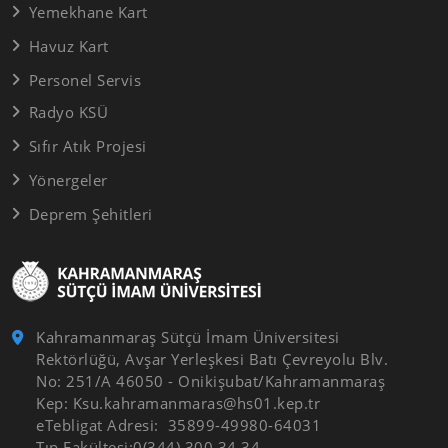
Yemekhane Kart
Havuz Kart
Personel Servis
Radyo KSÜ
Sıfır Atık Projesi
Yönergeler
Deprem Şehitleri
Kahramanmaraş Sütçü İmam Üniversitesi
Rektörlüğü, Avşar Yerleşkesi Batı Çevreyolu Blv.
No: 251/A 46050 - Onikişubat/Kahramanmaraş
Kep: Ksu.kahramanmaras@hs01.kep.tr
eTebligat Adresi: 35899-49980-64031
Tıp Fakültesi:0(344) 300 34 34