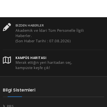
BIZDEN HABERLER
Akademik ve İdari Tüm Personelle İlgili
Haberler.
(Son Haber Tarihi : 07.08.2026)
KAMPÜS HARITASI
Merak ettiğin yeri haritadan seç,
kampüste keşfe çık!
Bilgi Sistemleri
PBS