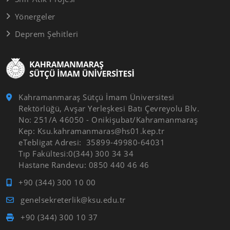
Yönergeler
Deprem Şehitleri
Kahramanmaraş Sütçü İmam Üniversitesi
Rektörlüğü, Avşar Yerleşkesi Batı Çevreyolu Blv.
No: 251/A 46050 - Onikişubat/Kahramanmaraş
Kep: Ksu.kahramanmaras@hs01.kep.tr
eTebligat Adresi: 35899-49980-64031
Tıp Fakültesi:0(344) 300 34 34
Hastane Randevu: 0850 440 46 46
+90 (344) 300 10 00
genelsekreterlik@ksu.edu.tr
+90 (344) 300 10 37