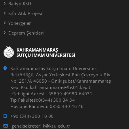
Radyo KSÜ
Sıfır Atık Projesi
Yönergeler
Deprem Şehitleri
Kahramanmaraş Sütçü İmam Üniversitesi
Rektörlüğü, Avşar Yerleşkesi Batı Çevreyolu Blv.
No: 251/A 46050 - Onikişubat/Kahramanmaraş
Kep: Ksu.kahramanmaras@hs01.kep.tr
eTebligat Adresi: 35899-49980-64031
Tıp Fakültesi:0(344) 300 34 34
Hastane Randevu: 0850 440 46 46
+90 (344) 300 10 00
genelsekreterlik@ksu.edu.tr