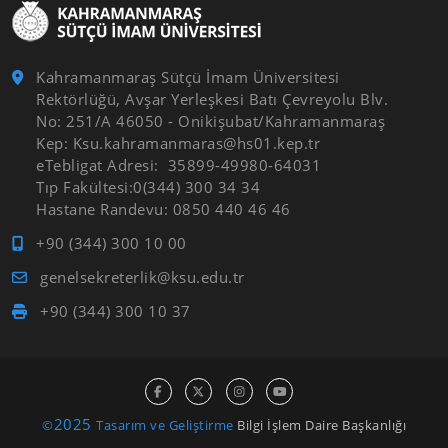
Kahramanmaraş Sütçü İmam Üniversitesi
Rektörlüğü, Avşar Yerleşkesi Batı Çevreyolu Blv.
No: 251/A 46050 - Onikişubat/Kahramanmaraş
Kep: Ksu.kahramanmaras@hs01.kep.tr
eTebligat Adresi: 35899-49980-64031
Tıp Fakültesi:0(344) 300 34 34
Hastane Randevu: 0850 440 46 46
+90 (344) 300 10 00
genelsekreterlik@ksu.edu.tr
+90 (344) 300 10 37
2025
©
Tasarım ve Geliştirme
Bilgi İşlem Daire Başkanlığı