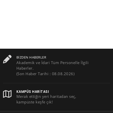
BIZDEN HABERLER
Akademik ve İdari Tüm Personelle İlgili
Haberler.
(Son Haber Tarihi : 08.08.2026)
KAMPÜS HARITASI
Merak ettiğin yeri haritadan seç,
kampüste keşfe çık!