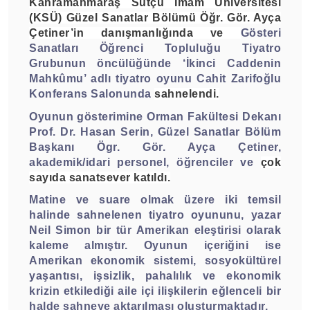
Kahramanmaraş Sütçü İmam Üniversitesi
(KSÜ) Güzel Sanatlar Bölümü Öğr. Gör. Ayça
Çetiner’in danışmanlığında ve
Gösteri
Sanatları Öğrenci Topluluğu Tiyatro
Grubunun öncülüğünde ‘İkinci Caddenin
Mahkûmu’ adlı tiyatro oyunu Cahit Zarifoğlu
Konferans Salonunda
sahnelendi.
Oyunun gösterimine Orman Fakültesi Dekanı
Prof. Dr. Hasan Serin, Güzel Sanatlar Bölüm
Başkanı Ögr. Gör. Ayça Çetiner,
akademik/idari personel, öğrenciler ve
çok
sayıda sanatsever katıldı.
Matine ve suare olmak üzere iki temsil
halinde sahnelenen tiyatro oyununu, yazar
Neil Simon bir tür Amerikan eleştirisi olarak
kaleme almıştır. Oyunun içeriğini ise
Amerikan ekonomik sistemi, sosyokültürel
yaşantısı, işsizlik, pahalılık ve ekonomik
krizin etkilediği aile içi ilişkilerin eğlenceli bir
halde sahneye aktarılması oluşturmaktadır.