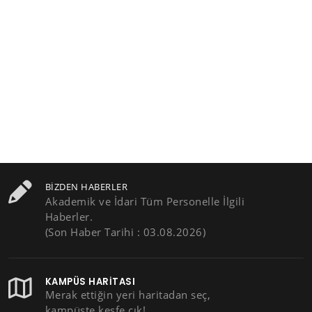
BIZDEN HABERLER
Akademik ve İdari Tüm Personelle İlgili
Haberler.
(Son Haber Tarihi : 03.08.2026)
KAMPÜS HARITASI
Merak ettiğin yeri haritadan seç,
kampüste keşfe çık!