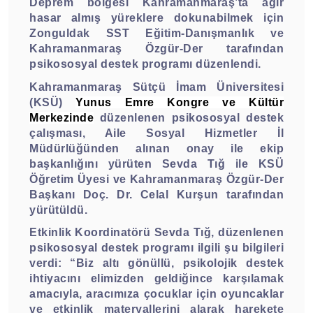
Deprem bölgesi Kahramanmaraş’ta ağır
hasar almış yüreklere dokunabilmek için
Zonguldak
SST Eğitim-Danışmanlık
ve
Kahramanmaraş Özgür-Der tarafından
psikososyal destek programı düzenlendi.
Kahramanmaraş Sütçü İmam Üniversitesi
(KSÜ)
Yunus Emre Kongre ve Kültür
Merkezinde
düzenlenen psikososyal destek
çalışması, Aile Sosyal Hizmetler İl
Müdürlüğünden alınan onay ile ekip
başkanlığını yürüten
Sevda Tığ ile KSÜ
Öğretim Üyesi ve
Kahramanmaraş Özgür-Der
Başkanı
Doç. Dr. Celal Kurşun
tarafından
yürütüldü.
Etkinlik Koordinatörü Sevda Tığ, düzenlenen
psikososyal destek programı
ilgili şu bilgileri
verdi: “
Biz altı gönüllü, psikolojik destek
ihtiyacını elimizden geldiğince karşılamak
amacıyla, aracımıza çocuklar için oyuncaklar
ve etkinlik materyallerini alarak harekete