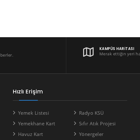
KAMPÜS HARITASI
Merak ettiğin yeri h
berler.
Hızlı Erişim
Yemek Listesi
Radyo KSÜ
Yemekhane Kart
Sıfır Atık Projesi
Havuz Kart
Yönergeler