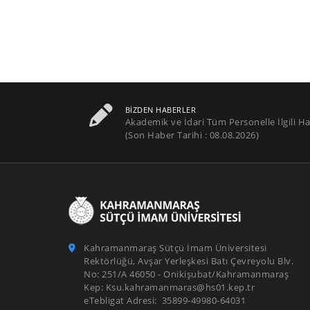
BIZDEN HABERLER
Akademik ve İdari Tüm Personelle İlgili Ha
(Son Haber Tarihi : 08.08.2026)
Kahramanmaraş Sütçü İmam Üniversitesi
Rektörlüğü, Avşar Yerleşkesi Batı Çevreyolu Blv.
No: 251/A 46050 - Onikişubat/Kahramanmaraş
Kep: Ksu.kahramanmaras@hs01.kep.tr
eTebligat Adresi: 35899-49980-64031