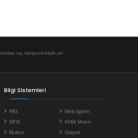
aritadan seç, kampüste keşfe çık!
Bilgi Sistemleri
PBS
Web Eğitim
EBYS
KVKK Metni
Ekders
Ulaşım