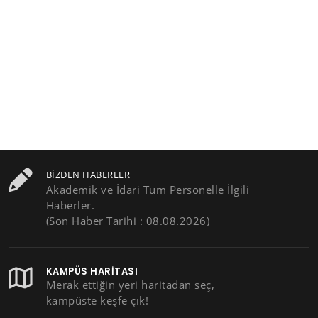
BIZDEN HABERLER
Akademik ve İdari Tüm Personelle İlgili
Haberler.
(Son Haber Tarihi : 08.08.2026)
KAMPÜS HARITASI
Merak ettiğin yeri haritadan seç,
kampüste keşfe çık!