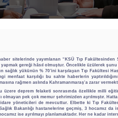
 haber sitelerinde yayımlanan “KSÜ Tıp Fakültesinden
yapmak gereği hâsıl olmuştur. Öncelikle üzülerek şunu be
 sağlık yükünün % 70’ini karşılayan Tıp Fakültesi Has
ngi menfaat karşılığı bu sahte haberlerin yaptırıldığın
ılmasına rağmen aslında Kahramanmaraş’a zarar vermekte
üzere deprem felaketi sonrasında özellikle milli eğitim
 olmayan pek çok memur şehrimizden ayrılmıştır. Hatta
idare yöneticileri de mevcuttur. Elbette ki Tıp Fakült
ğlık Bakanlığı hastanelerine geçmiş, 3 hocamız da isti
 hocamız ise ayrılmayı planlamaktadır. Her ne kadar int