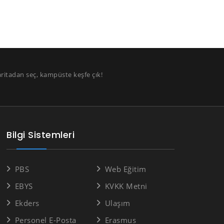
aritadan seç, kampüste keşfe çık!
Bilgi Sistemleri
PBS
Web Eğitim
EBYS
KVKK Metni
Ekders
Ulaşım
Personel E-Posta
Erasmus