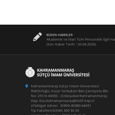
BIZDEN HABERLER
Akademik ve İdari Tüm Personelle İlgili Ha
(Son Haber Tarihi : 03.08.2026)
Kahramanmaraş Sütçü İmam Üniversitesi
Rektörlüğü, Avşar Yerleşkesi Batı Çevreyolu Blv.
No: 251/A 46050 - Onikişubat/Kahramanmaraş
Kep: Ksu.kahramanmaras@hs01.kep.tr
eTebligat Adresi: 35899-49980-64031
Tıp Fakültesi:0(344) 300 34 34