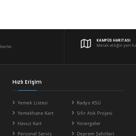
KAMPÜS HARITASI
Merak ettiğin yeri h
berler.
Hızlı Erişim
Yemek Listesi
Radyo KSÜ
Yemekhane Kart
Sıfır Atık Projesi
Havuz Kart
Yönergeler
Personel Servis
Deprem Şehitleri