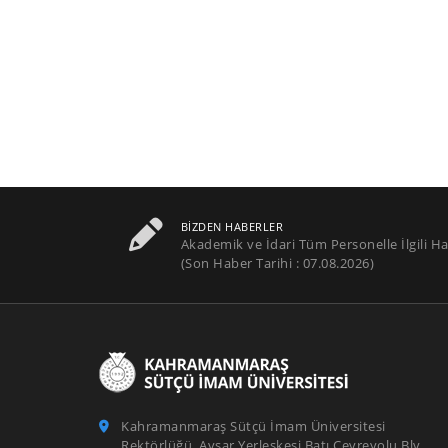
BIZDEN HABERLER
Akademik ve İdari Tüm Personelle İlgili Ha
(Son Haber Tarihi : 07.08.2026)
Kahramanmaraş Sütçü İmam Üniversitesi
Rektörlüğü, Avşar Yerleşkesi Batı Çevreyolu Blv.