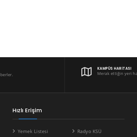
KAMPÜS HARITASI
Merak ettiğin yeri h
berler.
Hızlı Erişim
Yemek Listesi
Radyo KSÜ