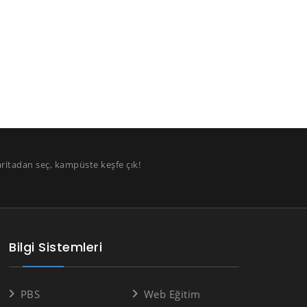
aritadan seç, kampüste keşfe çık!
Bilgi Sistemleri
PBS
Web Eğitim