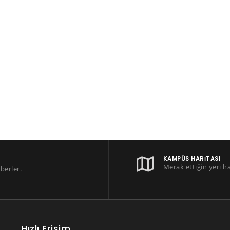
KAMPÜS HARITASI
Merak ettiğin yeri h
berler.
Hızlı Erişim