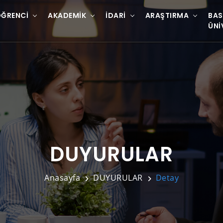
ĞRENCI
AKADEMIK
İDARI
ARAŞTIRMA
BAS
ÜNI
DUYURULAR
Anasayfa
DUYURULAR
Detay