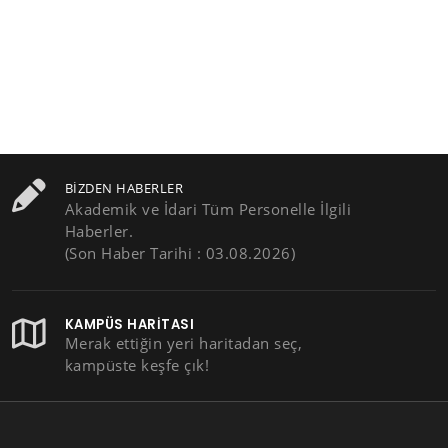
BIZDEN HABERLER
Akademik ve İdari Tüm Personelle İlgili
Haberler.
(Son Haber Tarihi : 03.08.2026)
KAMPÜS HARITASI
Merak ettiğin yeri haritadan seç,
kampüste keşfe çık!