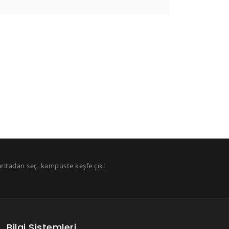
aritadan seç, kampüste keşfe çık!
Bilgi Sistemleri