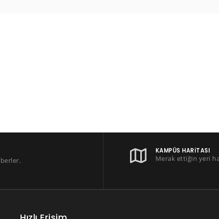
KAMPÜS HARITASI
Merak ettiğin yeri h
berler.
Hızlı Erişim