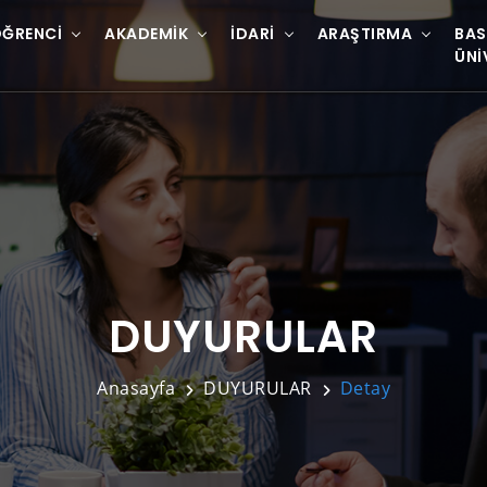
ĞRENCI
AKADEMIK
İDARI
ARAŞTIRMA
BAS
ÜNI
DUYURULAR
Anasayfa
DUYURULAR
Detay