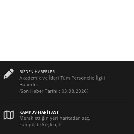
BIZDEN HABERLER
Akademik ve İdari Tüm Personelle İlgili
Haberler.
(Son Haber Tarihi : 03.08.2026)
KAMPÜS HARITASI
Merak ettiğin yeri haritadan seç,
kampüste keşfe çık!