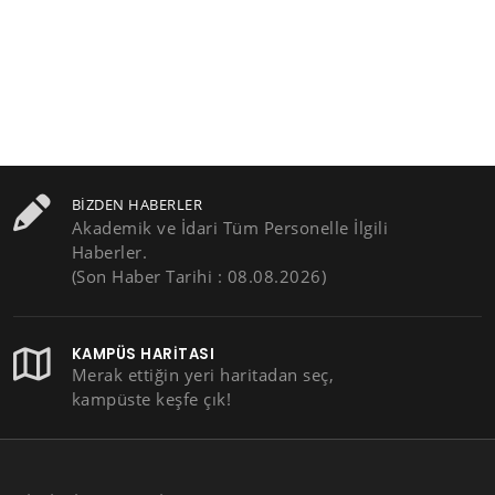
BIZDEN HABERLER
Akademik ve İdari Tüm Personelle İlgili
Haberler.
(Son Haber Tarihi : 08.08.2026)
KAMPÜS HARITASI
Merak ettiğin yeri haritadan seç,
kampüste keşfe çık!