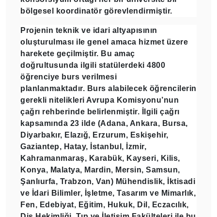
bölgesel koordinatör görevlendirmiştir.
Projenin teknik ve idari altyapısının
oluşturulması ile genel amaca hizmet üzere
harekete geçilmiştir. Bu amaç
doğrultusunda
ilgili statülerdeki 4800
öğrenciye burs verilmesi
planlanmaktadır.
Burs alabilecek öğrencilerin
gerekli nitelikleri Avrupa Komisyonu’nun
çağrı rehberinde belirlenmiştir. İlgili çağrı
kapsamında
23 ilde (Adana, Ankara, Bursa,
Diyarbakır, Elazığ, Erzurum, Eskişehir,
Gaziantep, Hatay, İstanbul, İzmir,
Kahramanmaraş, Karabük, Kayseri, Kilis,
Konya, Malatya, Mardin, Mersin, Samsun,
Şanlıurfa, Trabzon, Van) Mühendislik, İktisadi
ve İdari Bilimler, İşletme, Tasarım ve Mimarlık,
Fen, Edebiyat, Eğitim, Hukuk, Dil, Eczacılık,
Diş Hekimliği, Tıp ve İletişim Fakülteleri ile bu