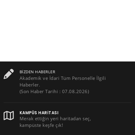
BIZDEN HABERLER
Akademik ve İdari Tüm Personelle İlgili
Haberler.
(Son Haber Tarihi : 07.08.2026)
KAMPÜS HARITASI
Merak ettiğin yeri haritadan seç,
kampüste keşfe çık!