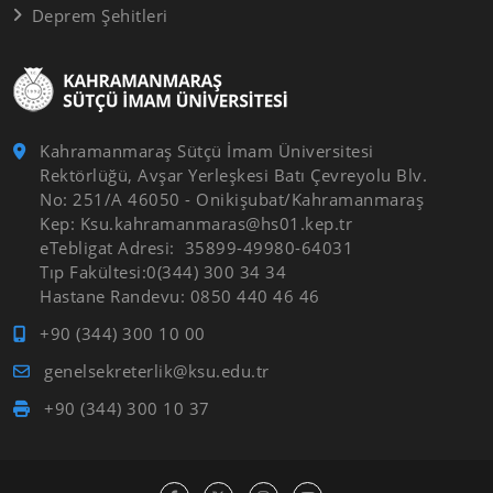
Deprem Şehitleri
Kahramanmaraş Sütçü İmam Üniversitesi
Rektörlüğü, Avşar Yerleşkesi Batı Çevreyolu Blv.
No: 251/A 46050 - Onikişubat/Kahramanmaraş
Kep: Ksu.kahramanmaras@hs01.kep.tr
eTebligat Adresi: 35899-49980-64031
Tıp Fakültesi:0(344) 300 34 34
Hastane Randevu: 0850 440 46 46
+90 (344) 300 10 00
genelsekreterlik@ksu.edu.tr
+90 (344) 300 10 37