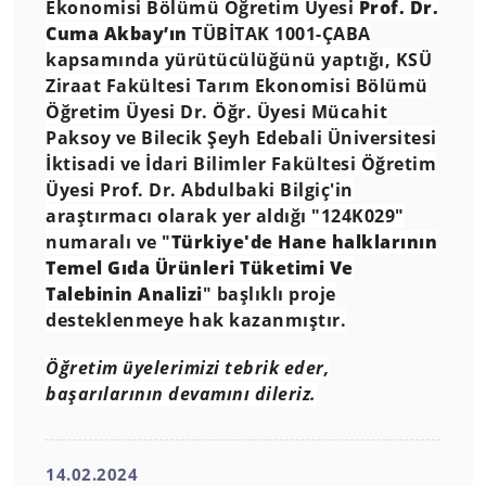
Ekonomisi Bölümü Öğretim Üyesi
Prof. Dr.
Cuma Akbay’ın
TÜBİTAK 1001-ÇABA
kapsamında yürütücülüğünü yaptığı, KSÜ
Ziraat Fakültesi Tarım Ekonomisi Bölümü
Öğretim Üyesi Dr. Öğr. Üyesi Mücahit
Paksoy ve Bilecik Şeyh Edebali Üniversitesi
İktisadi ve İdari Bilimler Fakültesi Öğretim
Üyesi Prof. Dr. Abdulbaki Bilgiç'in
araştırmacı olarak yer aldığı "124K029"
numaralı ve "
Türkiye'de Hane halklarının
Temel Gıda Ürünleri Tüketimi Ve
Talebinin Analizi
" başlıklı proje
desteklenmeye hak kazanmıştır.
Öğretim üyelerimizi tebrik eder,
başarılarının devamını dileriz.
14.02.2024