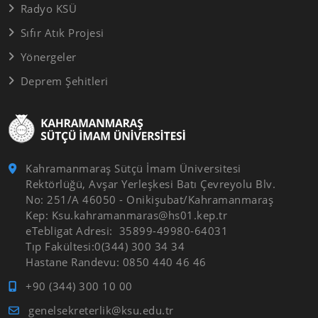
Radyo KSÜ
Sıfır Atık Projesi
Yönergeler
Deprem Şehitleri
Kahramanmaraş Sütçü İmam Üniversitesi
Rektörlüğü, Avşar Yerleşkesi Batı Çevreyolu Blv.
No: 251/A 46050 - Onikişubat/Kahramanmaraş
Kep: Ksu.kahramanmaras@hs01.kep.tr
eTebligat Adresi: 35899-49980-64031
Tıp Fakültesi:0(344) 300 34 34
Hastane Randevu: 0850 440 46 46
+90 (344) 300 10 00
genelsekreterlik@ksu.edu.tr