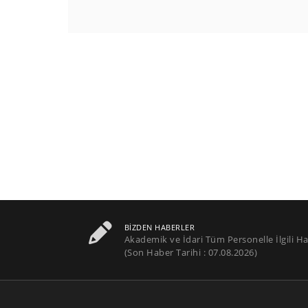
BIZDEN HABERLER
Akademik ve İdari Tüm Personelle İlgili Ha
(Son Haber Tarihi : 07.08.2026)