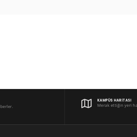
KAMPÜS HARITASI
Merak ettiğin yeri h
berler.