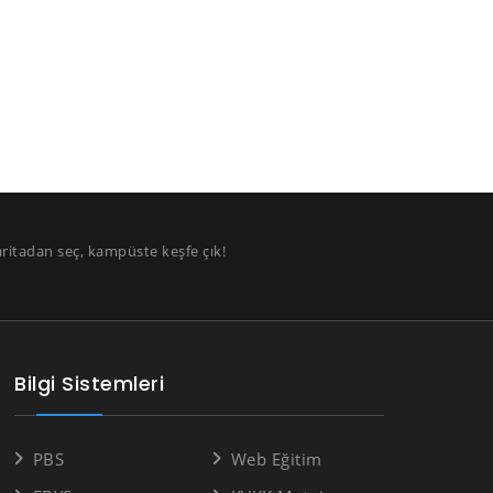
aritadan seç, kampüste keşfe çık!
Bilgi Sistemleri
PBS
Web Eğitim