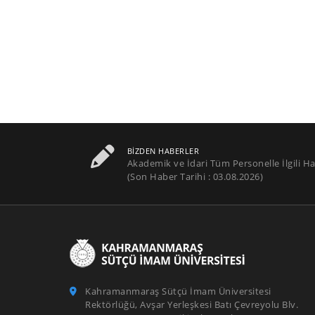
BIZDEN HABERLER
Akademik ve İdari Tüm Personelle İlgili Ha
(Son Haber Tarihi : 03.08.2026)
Kahramanmaraş Sütçü İmam Üniversitesi
Rektörlüğü, Avşar Yerleşkesi Batı Çevreyolu Blv.