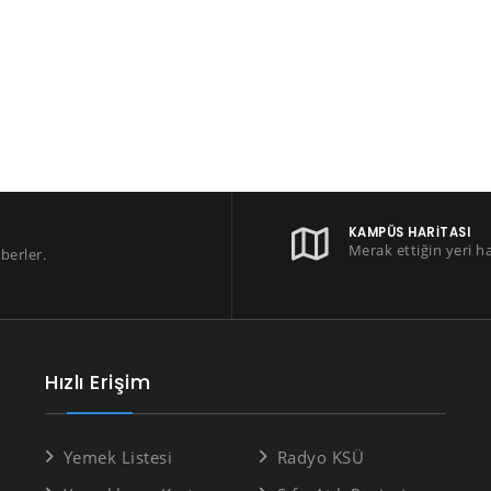
KAMPÜS HARITASI
Merak ettiğin yeri h
berler.
Hızlı Erişim
Yemek Listesi
Radyo KSÜ