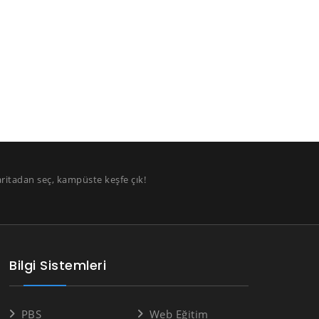
aritadan seç, kampüste keşfe çık!
Bilgi Sistemleri
PBS
Web Eğitim