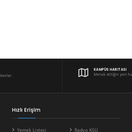
KAMPÜS HARITASI
Merak ettiğin yeri h
berler.
Hızlı Erişim
Yemek Listesi
Radyo KSÜ