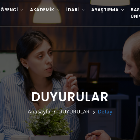
ĞRENCI
AKADEMIK
İDARI
ARAŞTIRMA
BAS
ÜNI
DUYURULAR
Anasayfa
DUYURULAR
Detay