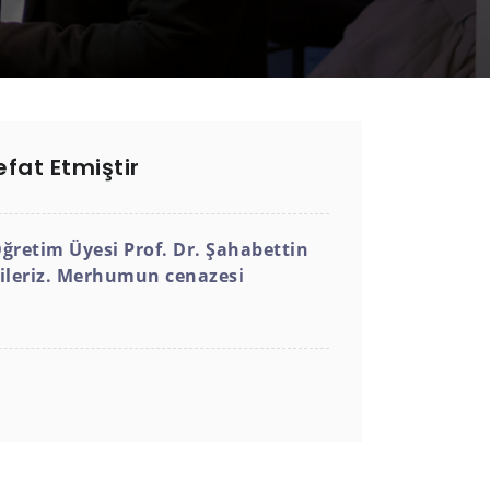
efat Etmiştir
Öğretim Üyesi Prof. Dr. Şahabettin
dileriz. Merhumun c
enazesi