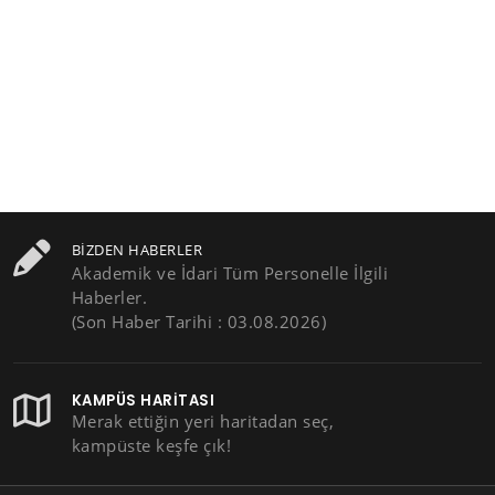
BIZDEN HABERLER
Akademik ve İdari Tüm Personelle İlgili
Haberler.
(Son Haber Tarihi : 03.08.2026)
KAMPÜS HARITASI
Merak ettiğin yeri haritadan seç,
kampüste keşfe çık!