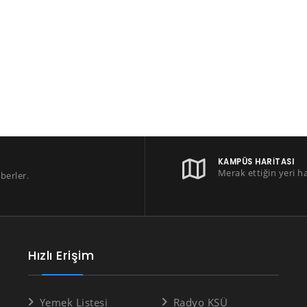
KAMPÜS HARITASI
Merak ettiğin yeri h
berler.
Hızlı Erişim
Yemek Listesi
Radyo KSÜ