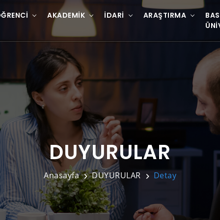
ĞRENCI
AKADEMIK
İDARI
ARAŞTIRMA
BAS
ÜNI
DUYURULAR
Anasayfa
DUYURULAR
Detay