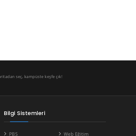
aritadan seç, kampüste keşfe çık!
Bilgi Sistemleri
PBS
Web Eğitim