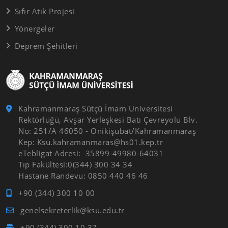
Sıfır Atık Projesi
Yönergeler
Deprem Şehitleri
Kahramanmaraş Sütçü İmam Üniversitesi
Rektörlüğü, Avşar Yerleşkesi Batı Çevreyolu Blv.
No: 251/A 46050 - Onikişubat/Kahramanmaraş
Kep: Ksu.kahramanmaras@hs01.kep.tr
eTebligat Adresi: 35899-49980-64031
Tıp Fakültesi:0(344) 300 34 34
Hastane Randevu: 0850 440 46 46
+90 (344) 300 10 00
genelsekreterlik@ksu.edu.tr
+90 (344) 300 10 37