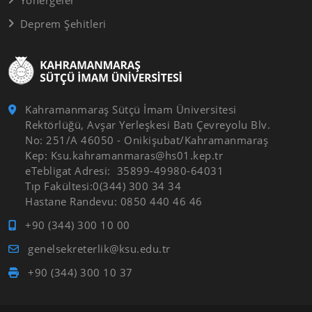
Deprem Şehitleri
Kahramanmaraş Sütçü İmam Üniversitesi
Rektörlüğü, Avşar Yerleşkesi Batı Çevreyolu Blv.
No: 251/A 46050 - Onikişubat/Kahramanmaraş
Kep: Ksu.kahramanmaras@hs01.kep.tr
eTebligat Adresi: 35899-49980-64031
Tıp Fakültesi:0(344) 300 34 34
Hastane Randevu: 0850 440 46 46
+90 (344) 300 10 00
genelsekreterlik@ksu.edu.tr
+90 (344) 300 10 37