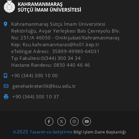
Kahramanmaraş Sütçü İmam Üniversitesi
Rektörlüğü, Avşar Yerleşkesi Batı Çevreyolu Blv.
No: 251/A 46050 - Onikişubat/Kahramanmaraş
Kep: Ksu.kahramanmaras@hs01.kep.tr
eTebligat Adresi: 35899-49980-64031
Tıp Fakültesi:0(344) 300 34 34
Hastane Randevu: 0850 440 46 46
+90 (344) 300 10 00
genelsekreterlik@ksu.edu.tr
+90 (344) 300 10 37
2025
©
Tasarım ve Geliştirme
Bilgi İşlem Daire Başkanlığı