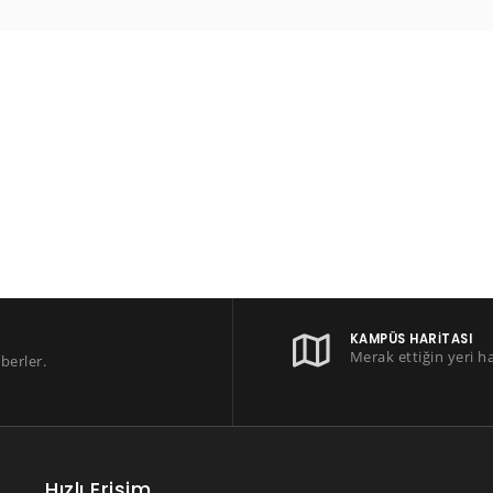
KAMPÜS HARITASI
Merak ettiğin yeri h
berler.
Hızlı Erişim