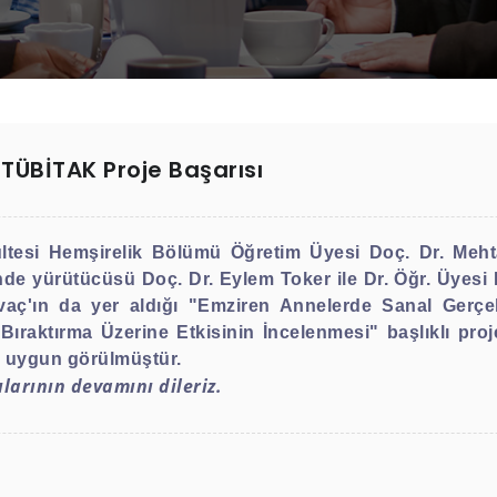
TÜBİTAK Proje Başarısı
kültesi Hemşirelik Bölümü Öğretim Üyesi Doç. Dr. Meh
iğinde yürütücüsü Doç. Dr. Eylem Toker ile Dr. Öğr. Üye
vaç'ın da yer aldığı
"Emziren Annelerde Sanal Gerçe
 Bıraktırma Üzerine Etkisinin İncelenmesi"
başlıklı pro
 uygun görülmüştür.
larının devamını dileriz.