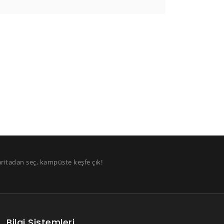
aritadan seç, kampüste keşfe çık!
Bilgi Sistemleri