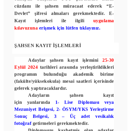
cüzdanı ile şahsen müracaat ederek “
E-
Devlet”
şifresi almaları gerekmektedir.
E-
Kayıt
işlemleri ile ilgili
uygulama
kılavuzuna
erişmek için lütfen tıklayınız.
ŞAHSEN KAYIT İŞLEMLERİ
Adaylar
şahsen kayıt işlemini
25-30
Eylül 2024
tarihleri arasında
yerleştirildikleri
programın bulunduğu akademik birime
(fakülte/yüksekokula) mesai saatleri içerisinde
gelerek yaptıracaklardır.
Adayların şahsen kayıt
için yanlarında
1- Lise Diploması veya
Mezuniyet Belgesi, 2- ÖSYM/YKS Yerleştirme
Sonuç Belgesi, 3 – Üç adet vesikalık
fotoğraf
getirmeleri gerekmektedir.
Diplomasını kaybetmiş olan adaylar