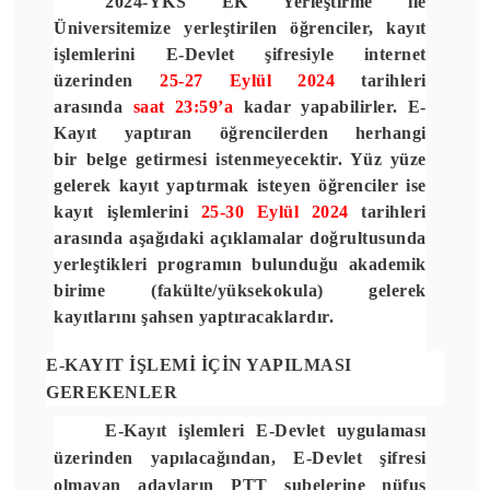
2024-YKS EK Yerleştirme ile
Üniversitemize yerleştirilen öğrenciler, kayıt
işlemlerini
E-Devlet
şifresiyle internet
üzerinden
25-27 Eylül 2024
tarihleri
arasında
saat 23:59’a
kadar yapabilirler.
E-
Kayıt
yaptıran öğrencilerden herhangi
bir
belge getirmesi
istenmeyecektir. Yüz yüze
gelerek kayıt yaptırmak isteyen öğrenciler ise
kayıt işlemlerini
25-30 Eylül 2024
tarihleri
arasında aşağıdaki açıklamalar doğrultusunda
yerleştikleri programın bulunduğu akademik
birime (fakülte/yüksekokula) gelerek
kayıtlarını şahsen yaptıracaklardır.
E-KAYIT İŞLEMİ İÇİN YAPILMASI
GEREKENLER
E-Kayıt işlemleri
E-Devlet
uygulaması
üzerinden yapılacağından, E-Devlet şifresi
olmayan adayların
PTT
şubelerine nüfus