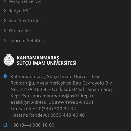
Personel Servis
Radyo KSÜ
Sıfır Atık Projesi
Yönergeler
Deprem Şehitleri
Kahramanmaraş Sütçü İmam Üniversitesi
Rektörlüğü, Avşar Yerleşkesi Batı Çevreyolu Blv.
No: 251/A 46050 - Onikişubat/Kahramanmaraş
Kep: Ksu.kahramanmaras@hs01.kep.tr
eTebligat Adresi: 35899-49980-64031
Tıp Fakültesi:0(344) 300 34 34
Hastane Randevu: 0850 440 46 46
+90 (344) 300 10 00