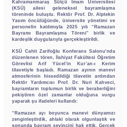
Kahramanmaraş Sütçü İmam Üniversitesi
(KSÜ) ailesi geleneksel bayramlaşma
töreninde buluştu. Rektör Prof. Dr. Alptekin
Yasım öncülüğünde, üniversite yönetimi ve
personelin katılımıyla 2025 yılı “Ramazan
Bayramı Bayramlaşma Töreni” birlik ve
kardeşlik duygularıyla gerçekleştirildi.
KSÜ Cahit Zarifoğlu Konferans Salonu'nda
düzenlenen tören, İlahiyat Fakültesi Öğretim
Görevlisi Arif Yücel’in Kur’an-ı Kerim
tilavetiyle başladı. Ramazan ayının manevi
atmosferinin hissedildiği tilavetin ardından
Rektör Yardımcısı Prof. Dr. Nuri Kahveci,
bayramların toplumun birlik ve beraberliğini
pekiştiren özel zamanlar olduğuna vurgu
yaparak şu ifadeleri kullandı:
“Ramazan ayı boyunca manevi dünyamızı
zenginleştirdik, ahlaki olarak olgunlaştık ve
sonunda bayram sevincini hak ettik. Gerçek