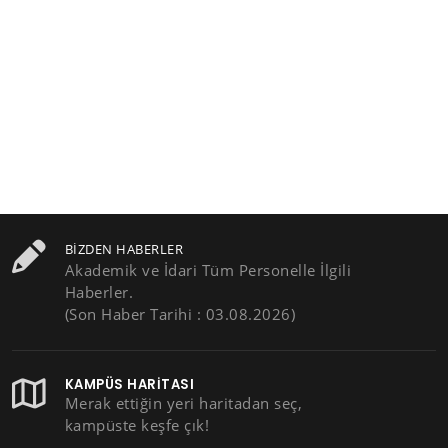
BIZDEN HABERLER
Akademik ve İdari Tüm Personelle İlgili
Haberler.
(Son Haber Tarihi : 03.08.2026)
KAMPÜS HARITASI
Merak ettiğin yeri haritadan seç,
kampüste keşfe çık!