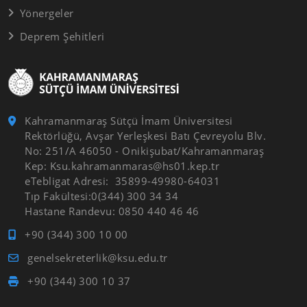
Yönergeler
Deprem Şehitleri
Kahramanmaraş Sütçü İmam Üniversitesi
Rektörlüğü, Avşar Yerleşkesi Batı Çevreyolu Blv.
No: 251/A 46050 - Onikişubat/Kahramanmaraş
Kep: Ksu.kahramanmaras@hs01.kep.tr
eTebligat Adresi: 35899-49980-64031
Tıp Fakültesi:0(344) 300 34 34
Hastane Randevu: 0850 440 46 46
+90 (344) 300 10 00
genelsekreterlik@ksu.edu.tr
+90 (344) 300 10 37