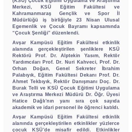
(KSÜ) Çocuk Eğitimi Uygulama ve Araştırma
Merkezi, KSÜ Eğitim Fakültesi ve
Kahramanmaraş Gençlik ve Spor İl
Müdürlüğü iş birliğiyle 23 Nisan Ulusal
Egemenlik ve Çocuk Bayramı kapsamında
“Çocuk Şenliği” düzenlendi.
Avşar Kampüsü Eğitim Fakültesi etkinlik
alanında gerçekleştirilen şenliklere KSÜ
Rektörü Prof. Dr. Alptekin Yasım, Rektör
Yardımcıları Prof. Dr. Nuri Kahveci, Prof. Dr.
Orhan Doğan, Genel Sekreter İbrahim
Palabıyık, Eğitim Fakültesi Dekanı Prof. Dr.
Ahmet Tekbıyık, Rektör Danışmanı Doç. Dr.
Burak Telli ve KSÜ Çocuk Eğitimi Uygulama
ve Araştırma Merkezi Müdürü Dr. Öğr. Üyesi
Hatice Dağlı’nın yanı sıra çok sayıda
akademik ve idari personel ile öğrenci katıldı.
Avşar Kampüsü Eğitim Fakültesi etkinlik
alanında gerçekleştirilen etkinlikler yüzlerce
çocuk KSÜ’de misafir edildi. Etkinlikler