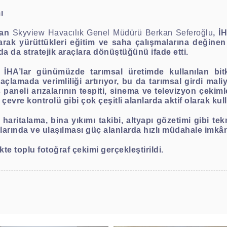
ı
şan
Skyview Havacılık Genel Müdürü Berkan Seferoğlu
, İ
larak yürüttükleri eğitim ve saha çalışmalarına değinen
anda da stratejik araçlara dönüştüğünü ifade etti.
 İHA’lar günümüzde tarımsal üretimde kullanılan bitk
açlamada verimliliği artırıyor, bu da tarımsal girdi mal
neli arızalarının tespiti, sinema ve televizyon çekimleri
çevre kontrolü gibi çok çeşitli alanlarda aktif olarak kull
 haritalama, bina yıkımı takibi, altyapı gözetimi gibi t
rında ve ulaşılması güç alanlarda hızlı müdahale imkânı 
te toplu fotoğraf çekimi gerçekleştirildi.