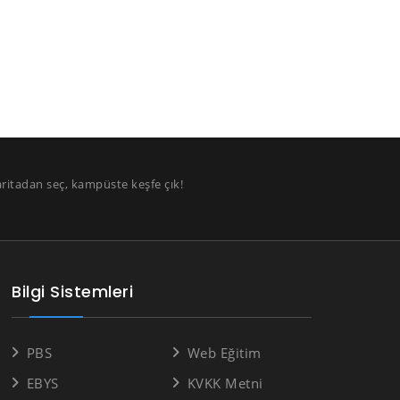
aritadan seç, kampüste keşfe çık!
Bilgi Sistemleri
PBS
Web Eğitim
EBYS
KVKK Metni