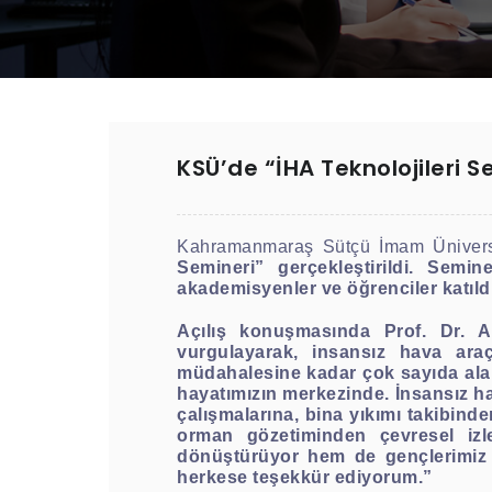
KSÜ’de “İHA Teknolojileri 
Kahramanmaraş Sütçü İmam Ünivers
Semineri” gerçekleştirildi. Sem
akademisyenler ve öğrenciler katıldı
Açılış konuşmasında Prof. Dr. A
vurgulayarak, insansız hava ara
müdahalesine kadar çok sayıda alanda
hayatımızın merkezinde. İnsansız ha
çalışmalarına, bina yıkımı takibind
orman gözetiminden çevresel izl
dönüştürüyor hem de gençlerimiz i
herkese teşekkür ediyorum.”