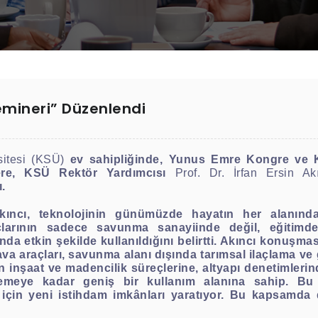
Semineri” Düzenlendi
itesi (KSÜ)
ev sahipliğinde, Yunus Emre Kongre ve Kü
inere, KSÜ Rektör Yardımcısı
Prof. Dr. İrfan Ersin Ak
.
kıncı, teknolojinin günümüzde hayatın her alanınd
çlarının sadece savunma sanayiinde değil, eğitimd
 etkin şekilde kullanıldığını belirtti. Akıncı konuşması
va araçları, savunma alanı dışında tarımsal ilaçlama ve
en inşaat ve madencilik süreçlerine, altyapı denetimler
emeye kadar geniş bir kullanım alanına sahip. Bu t
çin yeni istihdam imkânları yaratıyor. Bu kapsamda d