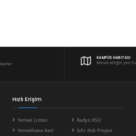
KAMPÜS HARITASI
Merak ettiğin yeri h
berler.
Hızlı Erişim
Yemek Listesi
Radyo KSÜ
Yemekhane Kart
Sıfır Atık Projesi