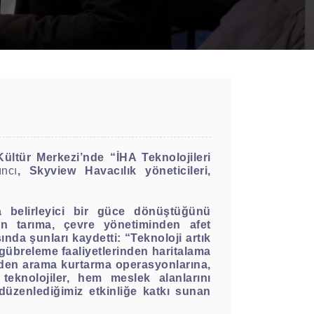
ltür Merkezi’nde “İHA Teknolojileri
ıncı
, Skyview Havacılık yöneticileri,
a belirleyici bir güce dönüştüğünü
en tarıma, çevre yönetiminden afet
nda şunları kaydetti: “Teknoloji artık
 gübreleme faaliyetlerinden haritalama
inden arama kurtarma operasyonlarına,
eknolojiler, hem meslek alanlarını
üzenlediğimiz etkinliğe katkı sunan