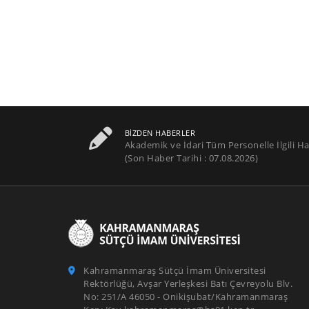
BIZDEN HABERLER
Akademik ve İdari Tüm Personelle İlgili Ha
(Son Haber Tarihi : 07.08.2026)
Kahramanmaraş Sütçü İmam Üniversitesi
Rektörlüğü, Avşar Yerleşkesi Batı Çevreyolu Blv.
No: 251/A 46050 - Onikişubat/Kahramanmaraş