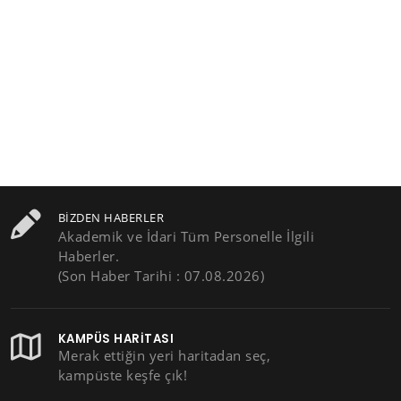
BIZDEN HABERLER
Akademik ve İdari Tüm Personelle İlgili
Haberler.
(Son Haber Tarihi : 07.08.2026)
KAMPÜS HARITASI
Merak ettiğin yeri haritadan seç,
kampüste keşfe çık!