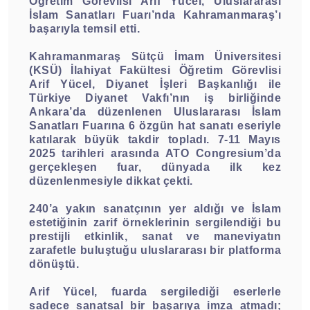
Öğretim Görevlisi Arif Yücel, Uluslararası
İslam Sanatları Fuarı’nda Kahramanmaraş’ı
başarıyla temsil etti.
Kahramanmaraş Sütçü İmam Üniversitesi
(KSÜ) İlahiyat Fakültesi Öğretim Görevlisi
Arif Yücel, Diyanet İşleri Başkanlığı ile
Türkiye Diyanet Vakfı’nın iş birliğinde
Ankara’da düzenlenen Uluslararası İslam
Sanatları Fuarına 6 özgün hat sanatı eseriyle
katılarak büyük takdir topladı. 7-11 Mayıs
2025 tarihleri arasında ATO Congresium’da
gerçekleşen fuar, dünyada ilk kez
düzenlenmesiyle dikkat çekti.
240’a yakın sanatçının yer aldığı ve İslam
estetiğinin zarif örneklerinin sergilendiği bu
prestijli etkinlik, sanat ve maneviyatın
zarafetle buluştuğu uluslararası bir platforma
dönüştü.
Arif Yücel, fuarda sergilediği eserlerle
sadece sanatsal bir başarıya imza atmadı;