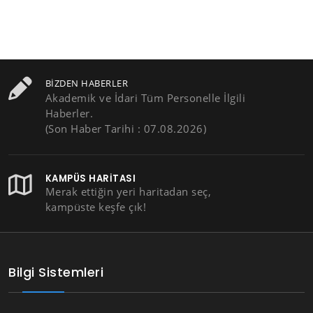
BIZDEN HABERLER
Akademik ve İdari Tüm Personelle İlgili
Haberler.
(Son Haber Tarihi : 07.08.2026)
KAMPÜS HARITASI
Merak ettiğin yeri haritadan seç,
kampüste keşfe çık!
Bilgi Sistemleri