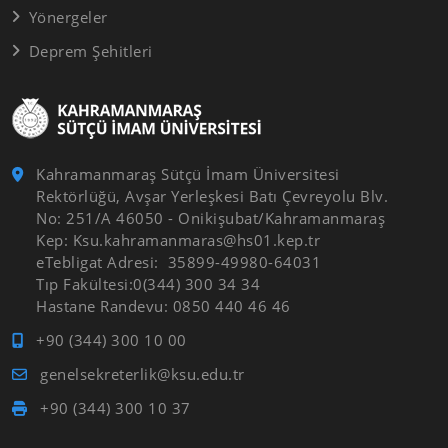
Yönergeler
Deprem Şehitleri
Kahramanmaraş Sütçü İmam Üniversitesi
Rektörlüğü, Avşar Yerleşkesi Batı Çevreyolu Blv.
No: 251/A 46050 - Onikişubat/Kahramanmaraş
Kep: Ksu.kahramanmaras@hs01.kep.tr
eTebligat Adresi: 35899-49980-64031
Tıp Fakültesi:0(344) 300 34 34
Hastane Randevu: 0850 440 46 46
+90 (344) 300 10 00
genelsekreterlik@ksu.edu.tr
+90 (344) 300 10 37